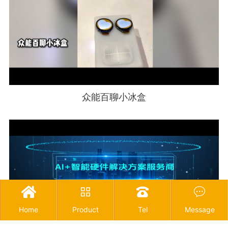
众能百聊小冰盒




Home
Product
Tel
Message