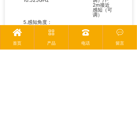
10.525GHz
调）/1-
2m接近
感知（可
调）
5.感知角度：




90°±10°
首页
产品
电话
留言
Copyright © 2025 广东众能物联科技有限公司 |
粤ICP备